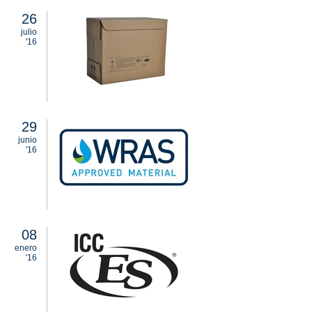
26
julio
'16
29
junio
'16
08
enero
'16