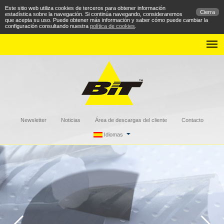
Este sitio web utiliza cookies de terceros para obtener información
Cierra
estadística sobre la navegación. Si continúa navegando, consideraremos
que acepta su uso. Puede obtener más información y saber cómo puede cambiar la
configuración consultando nuestra
política de cookies
.
Newsletter
Noticias
Área de descargas del cliente
Contacto
Idiomas