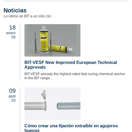
Noticias
Lo último de BIT a un sólo clic.
18
enero
'26
BIT-VESF New Improved European Technical
Approvals
BIT-VESF already the highest rated fast curing chemical anchor
in the BIT range...
09
abril
'25
Cómo crear una fijación extraíble en agujeros
huecos