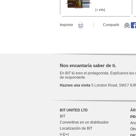
[+ info]
Imprimir
Compartir
Nos encantaría saber de ti.
En BIT tú eres el protagonista. Explícanos tu
de responderte.
Haznos una visita
5 London Road, SW17 9J
BIT UNITED LTD
ÁR
BIT
PR
Convertirse en un distribuidor
Anc
Localización de BIT
Otr
I+D+I
DE