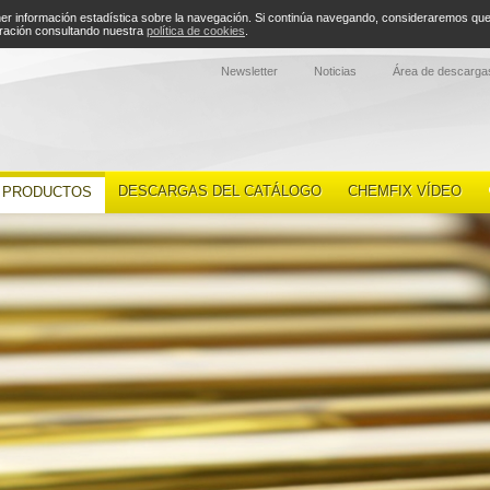
tener información estadística sobre la navegación. Si continúa navegando, consideraremos q
uración consultando nuestra
política de cookies
.
Newsletter
Noticias
Área de descargas
DESCARGAS DEL CATÁLOGO
CHEMFIX VÍDEO
PRODUCTOS