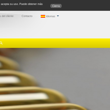
ue acepta su uso. Puede obtener más
Cierra
 del cliente
Contacto
Idiomas