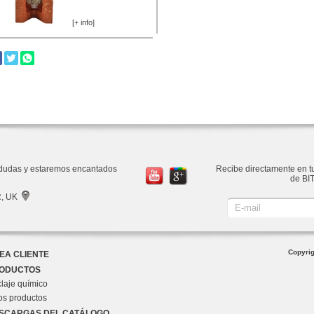
[+ info]
s dudas y estaremos encantados
Recibe directamente en tu
de BIT
R, UK
Copyrig
EA CLIENTE
ODUCTOS
laje químico
os productos
SCARGAS DEL CATÁLOGO